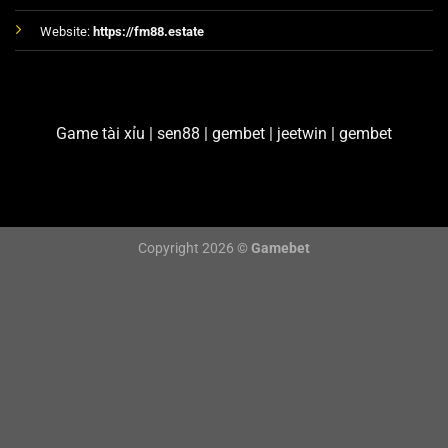
Website:
https://fm88.estate
Game tài xỉu
|
sen88
|
gembet
|
jeetwin
|
gembet
Copyright 2026 ©
Gamebet