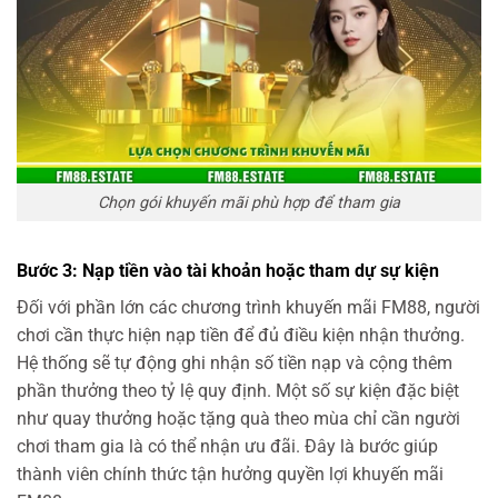
Chọn gói khuyến mãi phù hợp để tham gia
Bước 3: Nạp tiền vào tài khoản hoặc tham dự sự kiện
Đối với phần lớn các chương trình khuyến mãi FM88, người
chơi cần thực hiện nạp tiền để đủ điều kiện nhận thưởng.
Hệ thống sẽ tự động ghi nhận số tiền nạp và cộng thêm
phần thưởng theo tỷ lệ quy định. Một số sự kiện đặc biệt
như quay thưởng hoặc tặng quà theo mùa chỉ cần người
chơi tham gia là có thể nhận ưu đãi. Đây là bước giúp
thành viên chính thức tận hưởng quyền lợi khuyến mãi