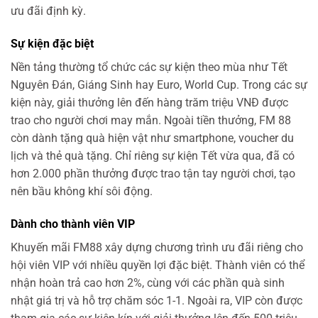
ưu đãi định kỳ.
Sự kiện đặc biệt
Nền tảng thường tổ chức các sự kiện theo mùa như Tết
Nguyên Đán, Giáng Sinh hay Euro, World Cup. Trong các sự
kiện này, giải thưởng lên đến hàng trăm triệu VNĐ được
trao cho người chơi may mắn. Ngoài tiền thưởng, FM 88
còn dành tặng quà hiện vật như smartphone, voucher du
lịch và thẻ quà tặng. Chỉ riêng sự kiện Tết vừa qua, đã có
hơn 2.000 phần thưởng được trao tận tay người chơi, tạo
nên bầu không khí sôi động.
Dành cho thành viên VIP
Khuyến mãi FM88 xây dựng chương trình ưu đãi riêng cho
hội viên VIP với nhiều quyền lợi đặc biệt. Thành viên có thể
nhận hoàn trả cao hơn 2%, cùng với các phần quà sinh
nhật giá trị và hỗ trợ chăm sóc 1-1. Ngoài ra, VIP còn được