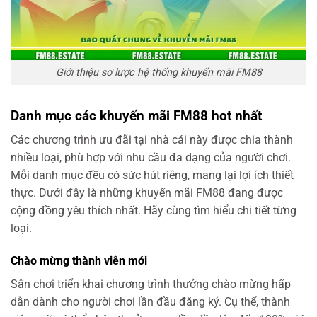
Giới thiệu sơ lược hệ thống khuyến mãi FM88
Danh mục các khuyến mãi FM88 hot nhất
Các chương trình ưu đãi tại nhà cái này được chia thành
nhiều loại, phù hợp với nhu cầu đa dạng của người chơi.
Mỗi danh mục đều có sức hút riêng, mang lại lợi ích thiết
thực. Dưới đây là những khuyến mãi FM88 đang được
cộng đồng yêu thích nhất. Hãy cùng tìm hiểu chi tiết từng
loại.
Chào mừng thành viên mới
Sân chơi triển khai chương trình thưởng chào mừng hấp
dẫn dành cho người chơi lần đầu đăng ký. Cụ thể, thành