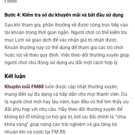
FM88.
Bước 4: Kiểm tra số dư khuyến mãi và bắt đầu sử dụng
Sau khi tham gia, phần thưởng sẽ được cộng trực tiếp vào
tài khoản trong thời gian ngắn. Người chơi có thể kiểm tra
mục Lịch sử giao dịch để xác nhận giá trị nhận được.
Khoản thưởng này có thể dùng để tham gia các trò chơi
hoặc rút về theo quy định. Việc theo dõi thường xuyên giúp
người chơi chủ động sử dụng ưu đãi một cách hợp lý.
Kết luận
Khuyến mãi FM88
luôn được cập nhật thường xuyên,
mang đến sự đa dạng và hấp dẫn cho mọi thành viên. Dù
là người chơi mới hay lâu năm, bạn đều có thể tìm thấy ưu
đãi phù hợp với nhu cầu. Hãy theo dõi thường xuyên để
không bỏ lỡ những cơ hội giá trị, bởi ưu đãi chính là “chìa
khóa vàng” giúp nâng cao trải nghiệm và gia tăng lợi
nhuận khi cá cược tại FM 88.