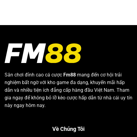
Sân chơi đỉnh cao cá cược
Fm88
mang đến cơ hội trải
nghiệm bất ngờ với kho game đa dạng, khuyến mãi hấp
dẫn và nhiều tiện ích đẳng cấp hàng đầu Việt Nam. Tham
gia ngay để không bỏ lỡ kèo cược hấp dẫn từ nhà cái uy tín
này ngay hôm nay.
Về Chúng Tôi