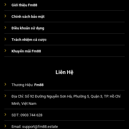
Giới thiệu Fm88
Chính sách bảo mật
Điều khoản sử dụng
Trách nhiệm cá cược
Khuyến mãi Fm88
Liên Hệ
Thương Hiệu:
Fm88
Địa Chỉ:
Số 92 Đường Nguyễn Sơn Hà, Phường 5, Quận 3, TP. Hồ Chí
Minh, Việt Nam
SDT:
0903 744 628
Email:
support@fm88.estate