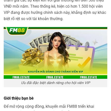
tham gia các sự kiện kín với giải thưởng lên đến 500 triệu
VNĐ mỗi năm. Theo thống kê, hiện có hơn 1.500 hội viên
VIP đang được hưởng chính sách này, khẳng định sự khác
biệt rõ rệt so với tài khoản thường.
Ưu đãi đặc biệt dành riêng cho hội viên VIP
Giới thiệu bạn bè
Để mở rộng cộng đồng, khuyến mãi FM88 triển khai