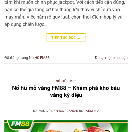
tâm khi muốn chinh phục jackpot. Với cách tiếp cận đúng,
bạn có thể gia tăng cơ hội thắng lớn thay vì chỉ dựa vào
may mắn. Việc nắm rõ quy luật, chọn thời điểm hợp lý và
áp dụng chiến lược…
TIẾP TỤC ĐỌC
→
Đã đăng trong
Nổ Hũ FM88
Để lại một bình luận
NỔ HŨ FM88
Nổ hũ mỏ vàng FM88 – Khám phá kho báu
vàng kỳ diệu
ĐÃ ĐĂNG TRÊN
03/09/2025
BỞI
ADMIN2