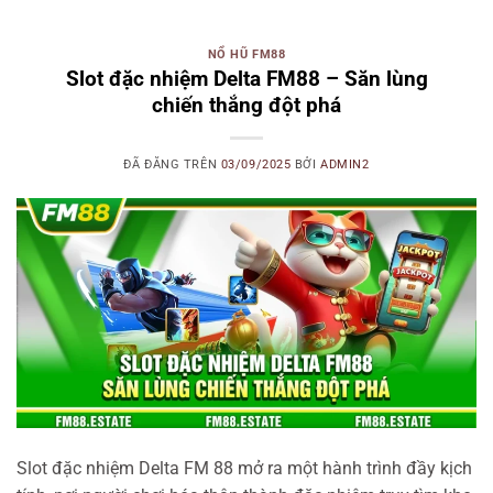
NỔ HŨ FM88
Slot đặc nhiệm Delta FM88 – Săn lùng
chiến thắng đột phá
ĐÃ ĐĂNG TRÊN
03/09/2025
BỞI
ADMIN2
Slot đặc nhiệm Delta FM 88 mở ra một hành trình đầy kịch