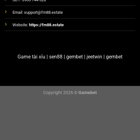
Email:
support@fm88.estate
Website:
https://fm88.estate
Game tài xỉu
|
sen88
|
gembet
|
jeetwin
|
gembet
Copyright 2026 ©
Gamebet