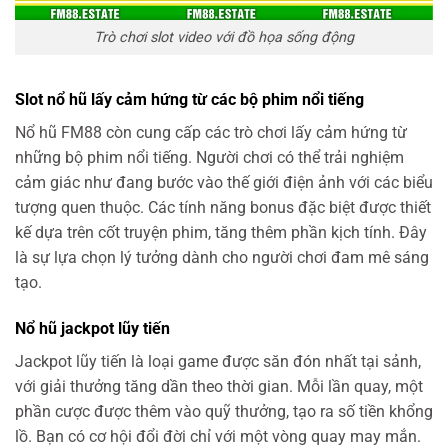
Trò chơi slot video với đồ họa sống động
Slot nổ hũ lấy cảm hứng từ các bộ phim nổi tiếng
Nổ hũ FM88 còn cung cấp các trò chơi lấy cảm hứng từ
những bộ phim nổi tiếng. Người chơi có thể trải nghiệm
cảm giác như đang bước vào thế giới điện ảnh với các biểu
tượng quen thuộc. Các tính năng bonus đặc biệt được thiết
kế dựa trên cốt truyện phim, tăng thêm phần kịch tính. Đây
là sự lựa chọn lý tưởng dành cho người chơi đam mê sáng
tạo.
Nổ hũ jackpot lũy tiến
Jackpot lũy tiến là loại game được săn đón nhất tại sảnh,
với giải thưởng tăng dần theo thời gian. Mỗi lần quay, một
phần cược được thêm vào quỹ thưởng, tạo ra số tiền khổng
lồ. Bạn có cơ hội đổi đời chỉ với một vòng quay may mắn.