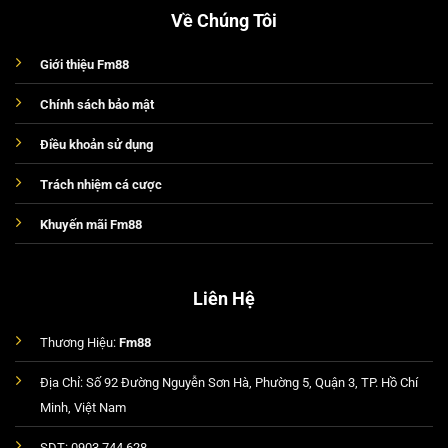
Về Chúng Tôi
Giới thiệu Fm88
Chính sách bảo mật
Điều khoản sử dụng
Trách nhiệm cá cược
Khuyến mãi Fm88
Liên Hệ
Thương Hiệu:
Fm88
Địa Chỉ:
Số 92 Đường Nguyễn Sơn Hà, Phường 5, Quận 3, TP. Hồ Chí
Minh, Việt Nam
SDT:
0903 744 628