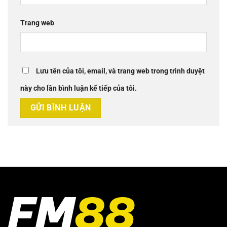
Trang web
Lưu tên của tôi, email, và trang web trong trình duyệt
này cho lần bình luận kế tiếp của tôi.