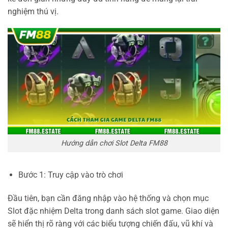
nghiệm thú vị.
Hướng dẫn chơi Slot Delta FM88
Bước 1: Truy cập vào trò chơi
Đầu tiên, bạn cần đăng nhập vào hệ thống và chọn mục
Slot đặc nhiệm Delta trong danh sách slot game. Giao diện
sẽ hiển thị rõ ràng với các biểu tượng chiến đấu, vũ khí và