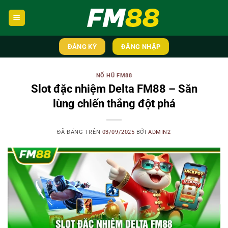
Chuyển
đến
nội
dung
ĐĂNG KÝ
ĐĂNG NHẬP
NỔ HŨ FM88
Slot đặc nhiệm Delta FM88 – Săn
lùng chiến thắng đột phá
ĐÃ ĐĂNG TRÊN
03/09/2025
BỞI
ADMIN2