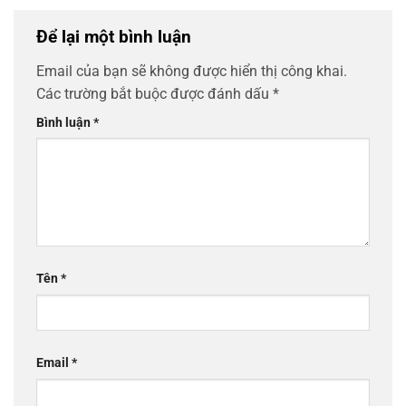
Để lại một bình luận
Email của bạn sẽ không được hiển thị công khai.
Các trường bắt buộc được đánh dấu
*
Bình luận
*
Tên
*
Email
*