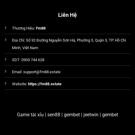
Liên Hệ
Thương Hiệu:
Fm88
Địa Chỉ:
Số 92 Đường Nguyễn Sơn Hà, Phường 5, Quận 3, TP. Hồ Chí
Minh, Việt Nam
SDT:
0903 744 628
Email:
support@fm88.estate
Website:
https://fm88.estate
Game tài xỉu
|
sen88
|
gembet
|
jeetwin
|
gembet