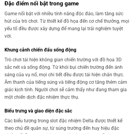
Đặc điểm nổi bật trong game
Game nổi bật với nhiều tính năng độc đáo, làm tăng sức
hút của trò chơi. Từ thiết kế đồ họa đến cơ chế thưởng, mọi
yếu tố đều được xây dựng để mang lại trải nghiệm tuyệt
vời.
Khung cảnh chiến đấu sống động
Trò chơi tái hiện không gian chiến trường với đồ họa 3D
sắc nét và sống động. Từ khói bụi chiến trường đến ánh
sáng của vụ nổ, mọi chi tiết đều được tái hiện chân thực.
Âm thanh của tiếng súng và tiếng động cơ tăng thêm cảm
giác kịch tính. Người chơi sẽ cảm thấy như đang tham gia
một chiến dịch đặc nhiệm thực thụ.
Biểu trưng và giao diện đặc sắc
Các biểu tượng trong slot đặc nhiệm Delta được thiết kế
theo chủ đề quân sự, từ súng trường đến huy hiệu đặc